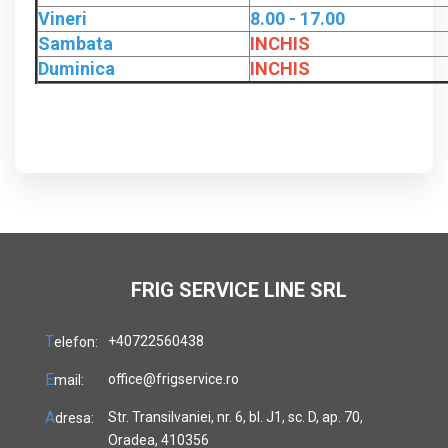
Vineri
8.00 - 17.00
Sambata
INCHIS
Duminica
INCHIS
FRIG SERVICE LINE SRL
T
+40722560438
elefon:
E
office@frigservice.ro
mail:
A
Str. Transilvaniei, nr. 6, bl. J1, sc. D, ap. 70,
dresa:
Oradea, 410356