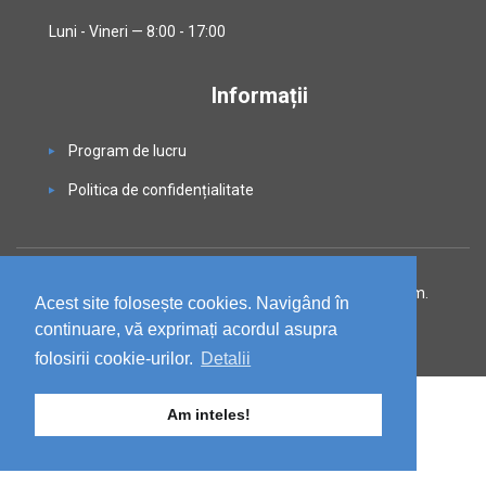
Luni - Vineri — 8:00 - 17:00
Informații
Program de lucru
Politica de confidențialitate
© 2020 FRIG SERVICE LINE SRL, CUI: RO15067432, Reg. Com.
Acest site folosește cookies. Navigând în
J05/1217/2002 — Powered by
Web-Top
continuare, vă exprimați acordul asupra
folosirii cookie-urilor.
Detalii
Am inteles!