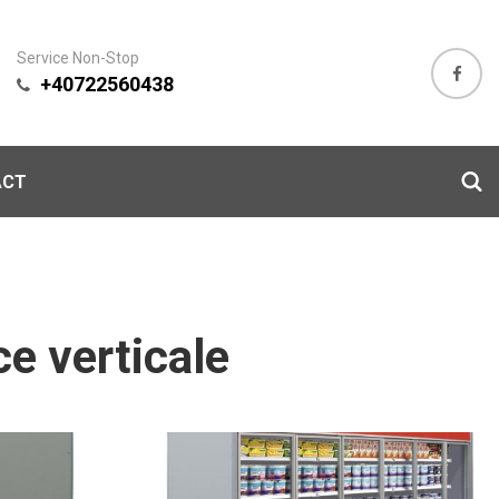
Service Non-Stop
+40722560438
ACT
ice verticale