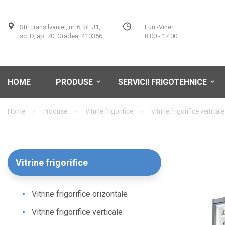
Str. Transilvaniei, nr. 6, bl. J1,
Luni-Vineri
sc. D, ap. 70, Oradea, 410356
8:00 - 17:00
HOME
PRODUSE
SERVICII FRIGOTEHNICE
Home
Produse
Vitrine frigorifice
Vitrine frigorifice verticale
Vitrine frigorifice
Vitrine frigorifice orizontale
Vitrine frigorifice verticale