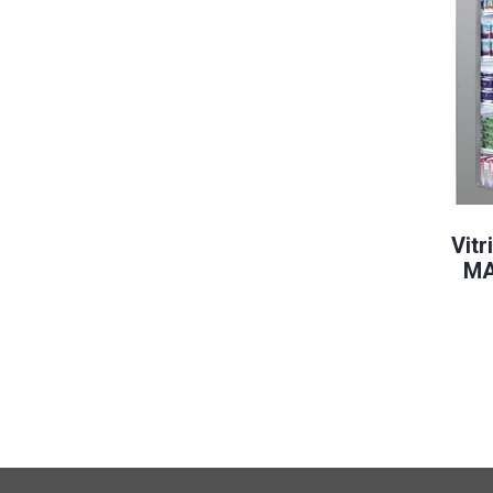
Vitr
MA