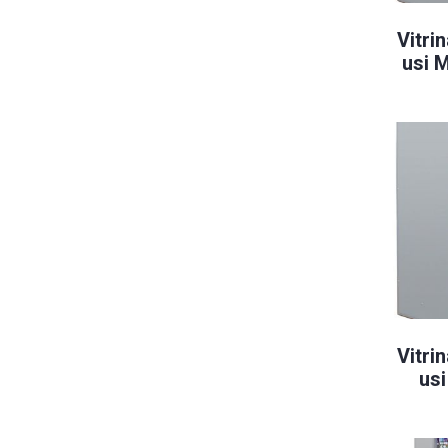
Vitrin
usi 
Vitrin
us